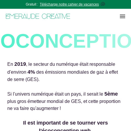
🐚
Gratuit :
Télécharge notre cahier de vacances
Écoconception
OCONCEPTI
Guide
Site écoconçu
Audit
2019
En
, le secteur du numérique était responsable
Formation
4%
d'environ
des émissions mondiales de gaz à effet
Nous contacter
de serre (GES).
5ème
Si l'univers numérique était un pays, il serait le
plus gros émetteur mondial de GES, et cette proportion
ne va faire qu'augmenter !
Il est important de se tourner vers
l’écoconception web.